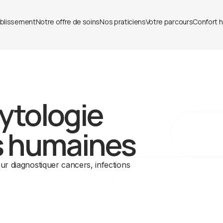
ablissement
Notre offre de soins
Nos praticiens
Votre parcours
Confort h
ytologie
s humaines
pour diagnostiquer cancers, infections