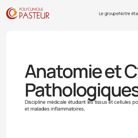
Le groupe
Notre ét
Anatomie et C
Pathologique
Discipline médicale étudiant les tissus et cellules 
et maladies inflammatoires.