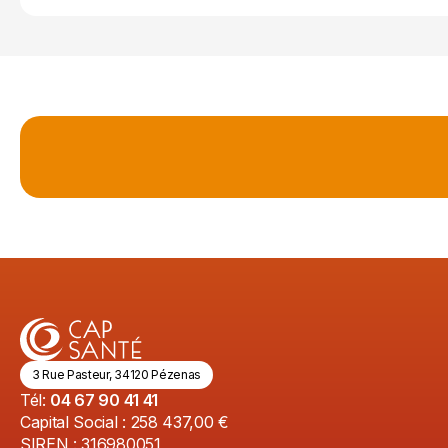
3 Rue Pasteur, 34120 Pézenas
Tél:
04 67 90 41 41
Capital Social : 258 437,00 €
SIREN : 316980051